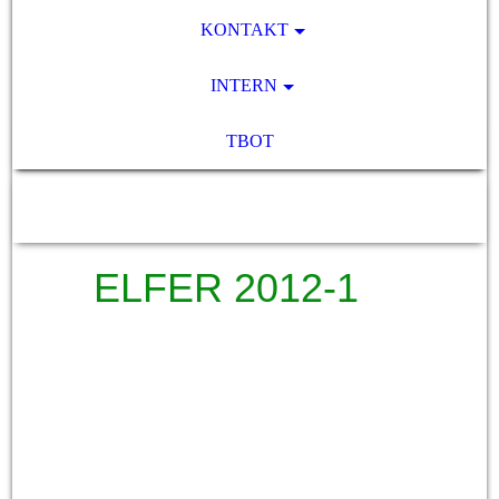
KONTAKT
INTERN
TBOT
SV Pocking 1892 e.V.
ELFER 2012-1
Titel
Trainerseite
A-Jugend
B-Jugend