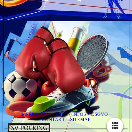
IMPRESSUM
--
SEITEN-INFOS + DSGVO
--
KONTAKT
--
SITEMAP