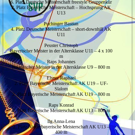
6. Platz Deutsche Meisterschaft freestyle Gruppenkür
2. Platz Bayerische Meisterschaft – Hochsprung AK
U13
Puchinger Bastian
4. Platz Deutsche Meisterschaft – short-downhill AK
U11
Peuster Christoph
Bayerischer Meister in der Altersklasse U11 – 4 x 100
m
Raps Johannes
Bayerischer Meister in der Altersklasse U9 – 800 m
Elsner Raphael
2. Platz Bayerische Meisterschaft AK U19 – UF-
Slalom
2. Platz Bayerische Meisterschaft AK U19 – 800 m
Raps Konrad
2. Platz Bayerische Meisterschaft AK U13 – 800 m
Ilg Anna-Lena
2. Platz Niederbayerische Meisterschaft AK U13 –
400 m