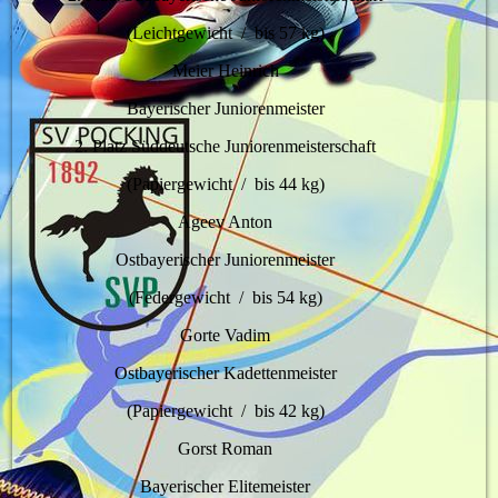
(Leichtgewicht / bis 57 kg)
Meier Heinrich
Bayerischer Juniorenmeister
2. Platz Süddeutsche Juniorenmeisterschaft
(Papiergewicht / bis 44 kg)
Ageev Anton
Ostbayerischer Juniorenmeister
(Federgewicht / bis 54 kg)
Gorte Vadim
Ostbayerischer Kadettenmeister
(Papiergewicht / bis 42 kg)
Gorst Roman
Bayerischer Elitemeister