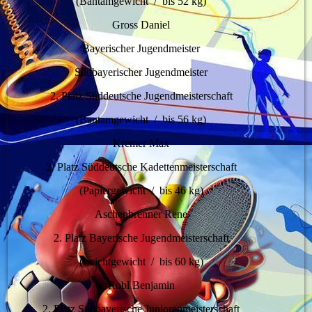
(Bantamgewicht / bis 52 kg)
Gross Daniel
Bayerischer Jugendmeister
Südbayerischer Jugendmeister
2. Platz Süddeutsche Jugendmeisterschaft
(Bantamgewicht / bis 56 kg)
Kremer Max
2. Platz Süddeutsche Kadettenmeisterschaft
(Papiergewicht / bis 46 kg)
Aschenbrenner Rene
2. Platz Bayerische Jugendmeisterschaft
(Leichtgewicht / bis 60 kg)
Robl Benjamin
2. Platz Südbayerische Juniorenmeisterschaft