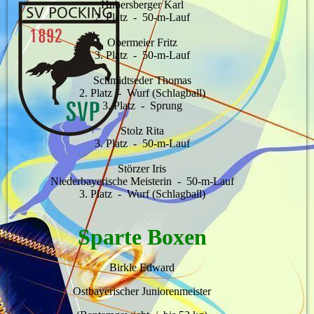
Hubersberger Karl
2. Platz - 50-m-Lauf
Obermeier Fritz
3. Platz - 50-m-Lauf
Schmidtseder Thomas
2. Platz - Wurf (Schlagball)
3. Platz - Sprung
Stolz Rita
3. Platz - 50-m-Lauf
Störzer Iris
Niederbayerische Meisterin - 50-m-Lauf
3. Platz - Wurf (Schlagball)
Sparte Boxen
Birkle Edward
Ostbayerischer Juniorenmeister