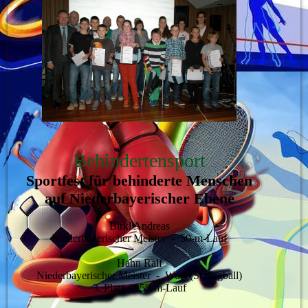
Behindertensport
Sportfest für behinderte Menschen
auf Niederbayerischer Ebene
Birkl Andreas
Niederbayerischer Meister - 50-m-Lauf
Hahn Ralf
Niederbayerischer Meister - Wurf (Schlagball)
3. Platz - 50-m-Lauf