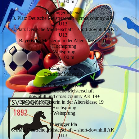
- 4 x 100 m
Puchinger Milena
3. Platz Deutsche Meisterschaft – cross country AK
U13
4. Platz Deutsche Meisterschaft – short-downhill AK
U13
Bayerische Meisterin in der Altersklasse U11
- Hochsprung
- Weitsprung
- 4 x 100 m
Richter Hanna
Deutsche Meisterin
- uphill
- short-downhill AK 19+
2. Platz Deutsche Meisterschaft
- downhill und cross-country AK 19+
Bayerische Meisterin in der Altersklasse 19+
- Hochsprung
- Weitsprung
Thieringer Ida
6. Platz Deutsche Meisterschaft – short-downhill AK
U13