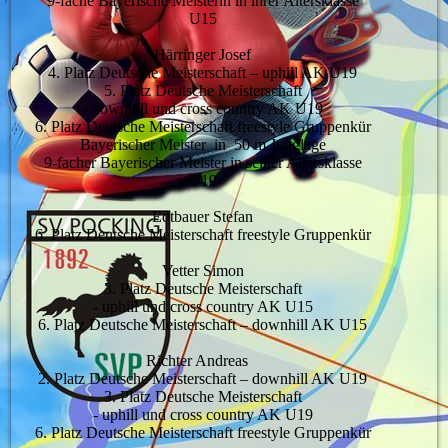
9-fache Bayerische Meisterin in ihrer Altersklasse
U15
Härringer Josef
4. Platz Deutsche Meisterschaft – uphill AK U19
5. Platz Deutsche Meisterschaft
- downhill und cross country AK U19
6. Platz Deutsche Meisterschaft freestyle Gruppenkür
Bayerischer Meister in 50 m Jonglage
9-facher Bayerischer Meister in seiner Altersklasse
U19
Edtbauer Stefan
6. Platz Deutsche Meisterschaft freestyle Gruppenkür
Vetter Simon
3. Platz Deutsche Meisterschaft
- uphill und cross country AK U15
6. Platz Deutsche Meisterschaft – downhill AK U15
Richter Andreas
2. Platz Deutsche Meisterschaft – downhill AK U19
3. Platz Deutsche Meisterschaft
- uphill und cross country AK U19
6. Platz Deutsche Meisterschaft freestyle Gruppenkür