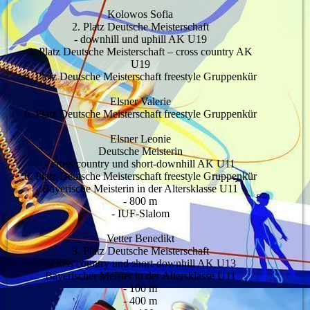
Kolowos Sofia
2. Platz Deutsche Meisterschaft
- downhill und uphill AK U19
3. Platz Deutsche Meisterschaft – cross country AK
U19
6. Platz Deutsche Meisterschaft freestyle Gruppenkür
Elsner Valerie
6. Platz Deutsche Meisterschaft freestyle Gruppenkür
Elsner Leonie
Deutsche Meisterin
- cross country und short-downhill AK U11
6. Platz Deutsche Meisterschaft freestyle Gruppenkür
Bayerische Meisterin in der Altersklasse U11
- 800 m
- IUF-Slalom
Vetter Benedikt
3. Platz Deutsche Meisterschaft
- cross country und short-downhill AK U13
Bayerischer Meister in der Altersklasse U11
- 100 m
- 400 m