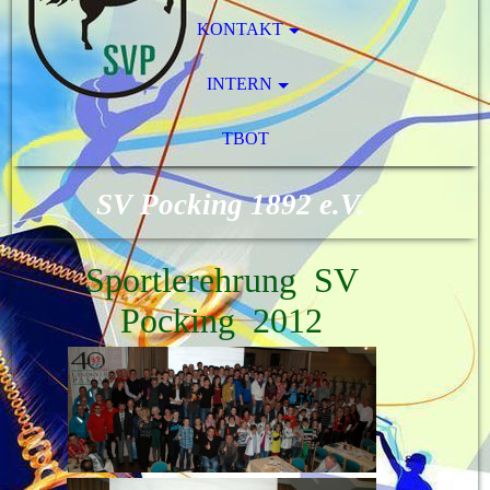
KONTAKT
INTERN
TBOT
SV Pocking 1892 e.V.
Sportlerehrung SV
Pocking 2012