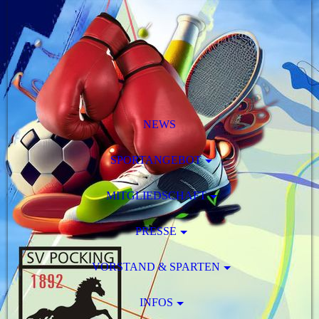
NEWS
SPORTANGEBOT
MITGLIEDSCHAFT
PRESSE
VORSTAND & SPARTEN
INFOS