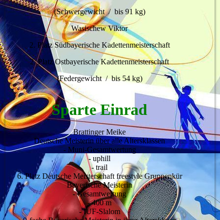
(Schwergewicht / bis 91 kg)
Wasischew Viktor
2. Platz Südbayerische Kadettenmeisterschaft
2. Platz Ostbayerische Kadettenmeisterschaft
(Federgewicht / bis 54 kg)
Sparte Einrad
Brattinger Meike
Deutsche Meisterin über alle Altersklassen
- Muni-Gesamtwertung
- uphill
- trail
6. Platz Deutsche Meisterschaft freestyle Gruppenkür
Bayerische Meisterin
- Gesamtwertung
- 400 m
- IUF-Slalom