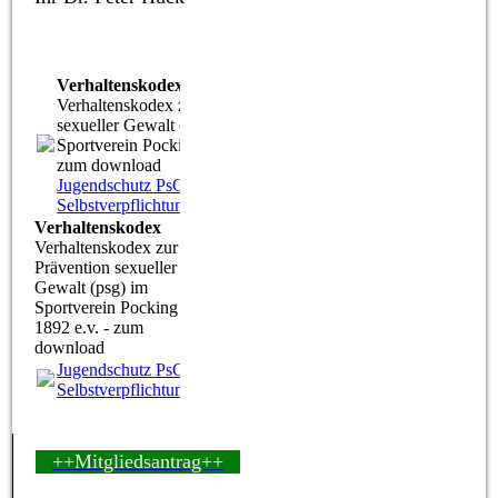
Verhaltenskodex
Verhaltenskodex zur Prävention
sexueller Gewalt (psg) im
Sportverein Pocking 1892 e.v. -
zum download
Jugendschutz PsG
Selbstverpflichtung.pdf
(154.83KB)
Verhaltenskodex
Verhaltenskodex zur
Prävention sexueller
Gewalt (psg) im
Sportverein Pocking
1892 e.v. - zum
download
Jugendschutz PsG
Selbstverpflichtung.pdf
(154.83KB)
++Mitgliedsantrag++